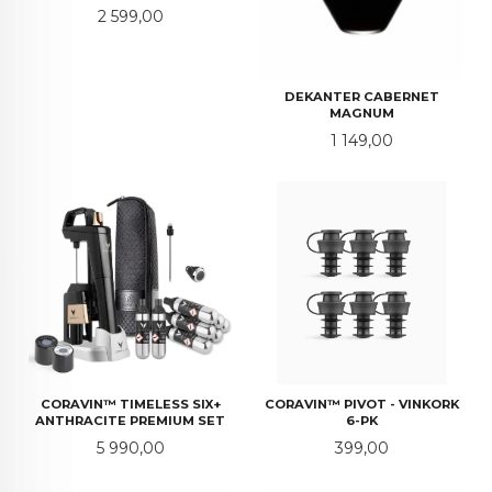
Pris
2 599,00
DEKANTER CABERNET
MAGNUM
Pris
1 149,00
CORAVIN™ TIMELESS SIX+
CORAVIN™ PIVOT - VINKORK
ANTHRACITE PREMIUM SET
6-PK
Pris
Pris
5 990,00
399,00