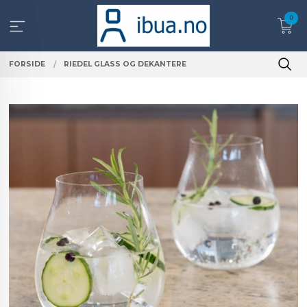
Gå
0
til
innholdet
FORSIDE
RIEDEL GLASS OG DEKANTERE