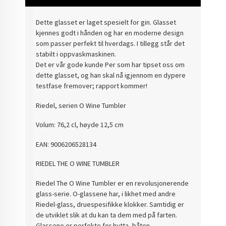
Dette glasset er laget spesielt for gin. Glasset
kjennes godt i hånden og har en moderne design
som passer perfekt til hverdags. I tillegg står det
stabilt i oppvaskmaskinen.
Det er vår gode kunde Per som har tipset oss om
dette glasset, og han skal nå igjennom en dypere
testfase fremover; rapport kommer!
Riedel, serien O Wine Tumbler
Volum: 76,2 cl, høyde 12,5 cm
EAN:
9006206528134
RIEDEL THE O WINE TUMBLER
Riedel The O Wine Tumbler er en revolusjonerende
glass-serie. O-glassene har, i likhet med andre
Riedel-glass, druespesifikke klokker. Samtidig er
de utviklet slik at du kan ta dem med på farten.
Glassene er perfekte for hytta, båten,