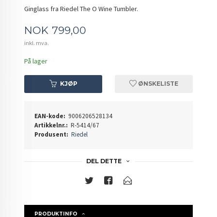
Ginglass fra Riedel The O Wine Tumbler.
Pris
NOK
799,00
inkl. mva.
På lager
KJØP
ØNSKELISTE
EAN-kode:
9006206528134
Artikkelnr.:
R-5414/67
Produsent:
Riedel
DEL DETTE
PRODUKTINFO