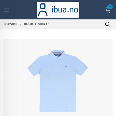
Gå
0
til
innholdet
FORSIDE
PIQUE T-SHIRTS