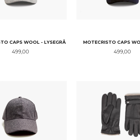
TO CAPS WOOL - LYSEGRÅ
MOTECRISTO CAPS WO
Pris
Pris
499,00
499,00
KJØP
KJØP