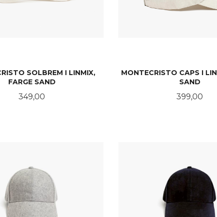
ISTO SOLBREM I LINMIX,
MONTECRISTO CAPS I LIN
FARGE SAND
SAND
Pris
Pris
349,00
399,00
KJØP
KJØP