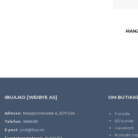
MANZ
IBUA.NO [WEIBYE AS]
OM BUTIKK
Adresse:
Messepromenaden 6, 0279 Oslo
Forside
Bli kunde
Telefon:
90666380
Gavekort
E-post:
post@ibua.no
Kontakt os