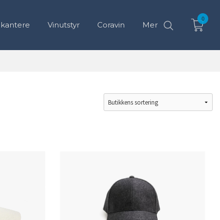
0
ekantere
Vinutstyr
Coravin
Mer