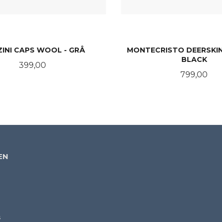
INI CAPS WOOL - GRÅ
MONTECRISTO DEERSKIN
BLACK
Pris
399,00
Pris
799,00
KJØP
LES MER
EN
s