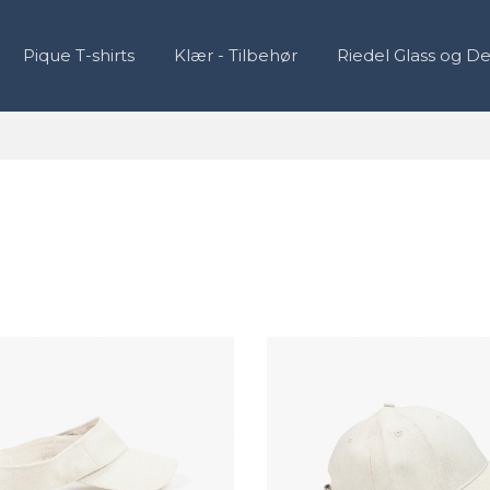
Pique T-shirts
Klær - Tilbehør
Riedel Glass og D