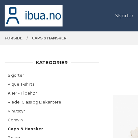
Gå
Lukk
PRODUKTER
til
Skjorter
innholdet
FORSIDE
CAPS & HANSKER
KATEGORIER
Skjorter
Pique T-shirts
Klær - Tilbehør
Riedel Glass og Dekantere
Vinutstyr
Coravin
Caps & Hansker
Belter