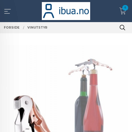
Gå
0
til
innholdet
FORSIDE
VINUTSTYR