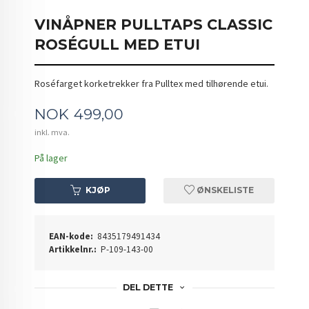
VINÅPNER PULLTAPS CLASSIC
ROSÉGULL MED ETUI
Roséfarget korketrekker fra Pulltex med tilhørende etui.
Pris
NOK
499,00
inkl. mva.
På lager
KJØP
ØNSKELISTE
EAN-kode:
8435179491434
Artikkelnr.:
P-109-143-00
DEL DETTE