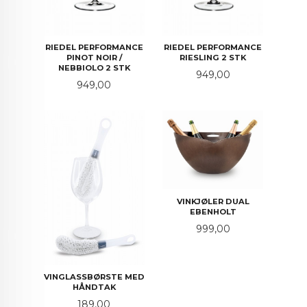
RIEDEL PERFORMANCE
RIEDEL PERFORMANCE
PINOT NOIR /
RIESLING 2 STK
NEBBIOLO 2 STK
Pris
949,00
Pris
949,00
VINKJØLER DUAL
EBENHOLT
Pris
999,00
VINGLASSBØRSTE MED
HÅNDTAK
Pris
189,00