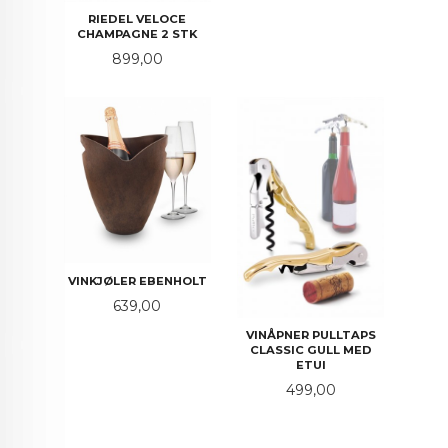
RIEDEL VELOCE
CHAMPAGNE 2 STK
Pris
899,00
VINKJØLER EBENHOLT
Pris
639,00
VINÅPNER PULLTAPS
CLASSIC GULL MED
ETUI
Pris
499,00