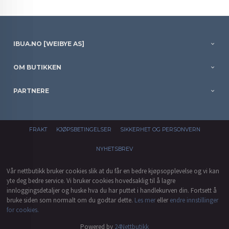
IBUA.NO [WEIBYE AS]
OM BUTIKKEN
PARTNERE
FRAKT
KJØPSBETINGELSER
SIKKERHET OG PERSONVERN
NYHETSBREV
Vår nettbutikk bruker cookies slik at du får en bedre kjøpsopplevelse og vi kan
yte deg bedre service. Vi bruker cookies hovedsaklig til å lagre
innloggingsdetaljer og huske hva du har puttet i handlekurven din. Fortsett å
bruke siden som normalt om du godtar dette.
Les mer
eller
endre innstillinger
for cookies.
Powered by
24Nettbutikk