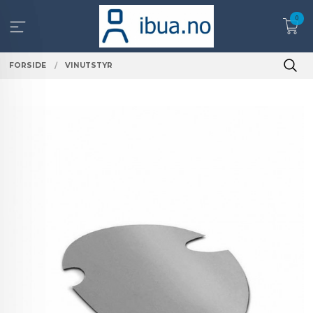
Gå
0
til
innholdet
FORSIDE
VINUTSTYR