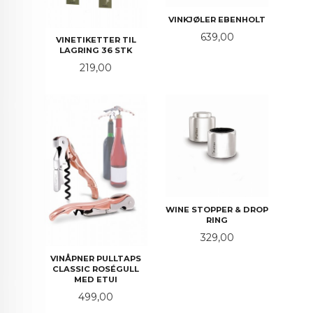
VINKJØLER EBENHOLT
Pris
639,00
VINETIKETTER TIL
LAGRING 36 STK
Pris
219,00
WINE STOPPER & DROP
RING
Pris
329,00
VINÅPNER PULLTAPS
CLASSIC ROSÉGULL
MED ETUI
Pris
499,00