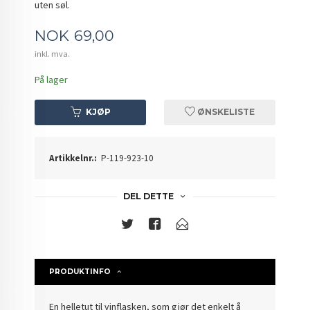
uten søl.
Pris
NOK
69,00
inkl. mva.
På lager
KJØP
ØNSKELISTE
Artikkelnr.:
P-119-923-10
DEL DETTE
PRODUKTINFO
En helletut til vinflasken, som gjør det enkelt å