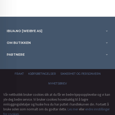
IBUA.NO [WEIBYE AS]
OM BUTIKKEN
PARTNERE
FRAKT
KJØPSBETINGELSER
SIKKERHET OG PERSONVERN
NYHETSBREV
Vår nettbutikk bruker cookies slik at du får en bedre kjøpsopplevelse og vi kan
yte deg bedre service. Vi bruker cookies hovedsaklig til å lagre
innloggingsdetaljer og huske hva du har puttet i handlekurven din. Fortsett å
bruke siden som normalt om du godtar dette.
Les mer
eller
endre innstillinger
for cookies.