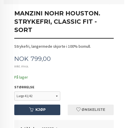
MANZINI NOHR HOUSTON.
STRYKEFRI, CLASSIC FIT -
SORT
Strykefri, langermede skjorte i 100% bomull.
Pris
NOK
799,00
inkl. mva.
På lager
STØRRELSE
KJØP
ØNSKELISTE