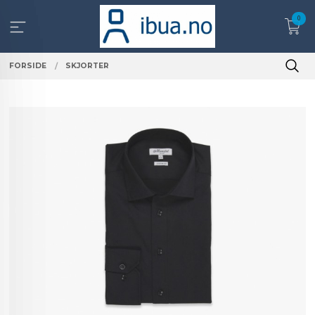
Gå
0
til
innholdet
FORSIDE
SKJORTER