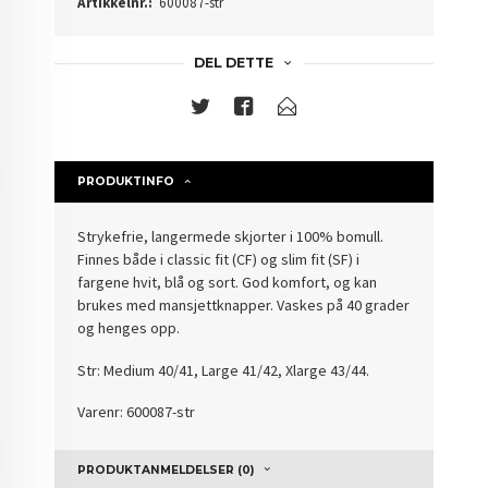
Artikkelnr.:
600087-str
DEL DETTE
PRODUKTINFO
Strykefrie, langermede skjorter i 100% bomull.
Finnes både i classic fit (CF) og slim fit (SF) i
fargene hvit, blå og sort. God komfort, og kan
brukes med mansjettknapper. Vaskes på 40 grader
og henges opp.
Str: Medium 40/41, Large 41/42, Xlarge 43/44.
Varenr: 600087-str
PRODUKTANMELDELSER (0)