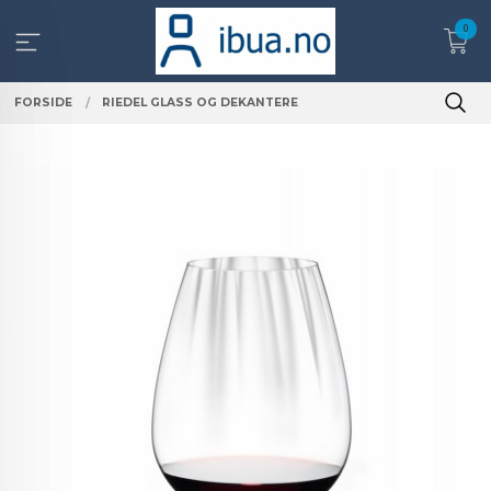
Gå
0
til
innholdet
FORSIDE
RIEDEL GLASS OG DEKANTERE