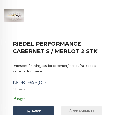
RIEDEL PERFORMANCE
CABERNET S / MERLOT 2 STK
Druespesifikt vinglass for cabernet/merlot fra Riedels
serie Performance.
Pris
NOK
949,00
inkl. mva.
På lager
KJØP
ØNSKELISTE