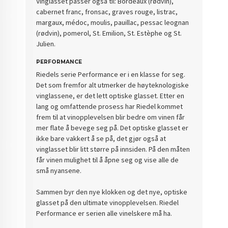
Vinglasset passer også til:
Bordeaux (rødvin),
cabernet franc, fronsac, graves rouge, listrac,
margaux, médoc, moulis, pauillac, pessac leognan
(rødvin), pomerol, St. Emilion, St. Estèphe og St.
Julien.
PERFORMANCE
Riedels serie Performance er i en klasse for seg.
Det som fremfor alt utmerker de høyteknologiske
vinglassene, er det lett optiske glasset. Etter en
lang og omfattende prosess har Riedel kommet
frem til at vinopplevelsen blir bedre om vinen får
mer flate å bevege seg på. Det optiske glasset er
ikke bare vakkert å se på, det gjør også at
vinglasset blir litt større på innsiden. På den måten
får vinen mulighet til å åpne seg og vise alle de
små nyansene.
Sammen byr den nye klokken og det nye, optiske
glasset på den ultimate vinopplevelsen. Riedel
Performance er serien alle vinelskere må ha.