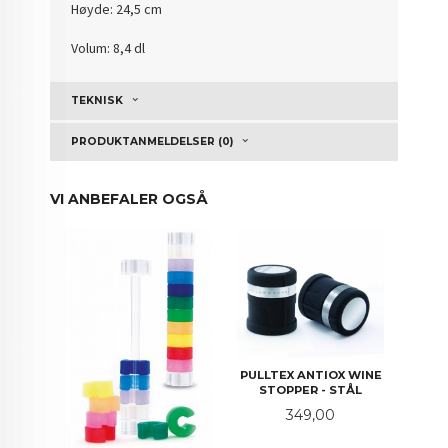
Høyde: 24,5 cm
Volum: 8,4 dl
TEKNISK
PRODUKTANMELDELSER (0)
VI ANBEFALER OGSÅ
PULLTEX ANTIOX WINE
STOPPER - STÅL
Pris
349,00