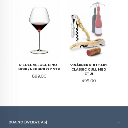
RIEDEL VELOCE PINOT
VINÅPNER PULLTAPS
NOIR / NEBBIOLO 2 STK
CLASSIC GULL MED
ETUI
Pris
899,00
Pris
499,00
IBUA.NO [WEIBYE AS]