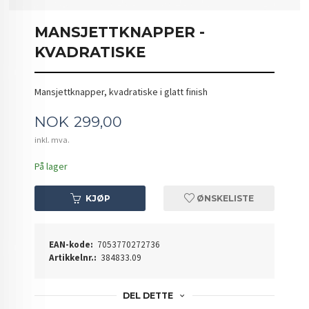
MANSJETTKNAPPER -
KVADRATISKE
Mansjettknapper, kvadratiske i glatt finish
Pris
NOK
299,00
inkl. mva.
På lager
KJØP
ØNSKELISTE
EAN-kode:
7053770272736
Artikkelnr.:
384833.09
DEL DETTE