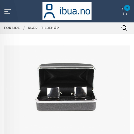
Gå
0
til
innholdet
FORSIDE
KLÆR - TILBEHØR