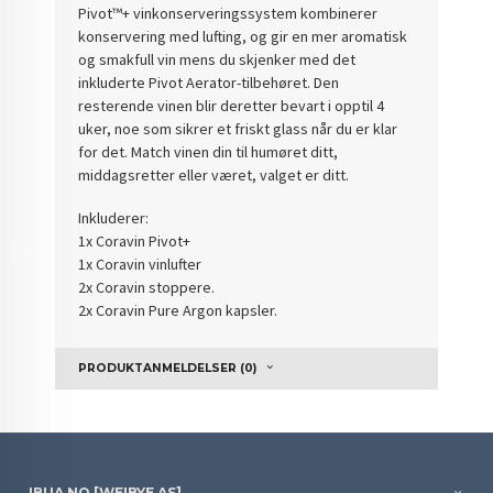
Pivot™+ vinkonserveringssystem kombinerer
konservering med lufting, og gir en mer aromatisk
og smakfull vin mens du skjenker med det
inkluderte Pivot Aerator-tilbehøret. Den
resterende vinen blir deretter bevart i opptil 4
uker, noe som sikrer et friskt glass når du er klar
for det. Match vinen din til humøret ditt,
middagsretter eller været, valget er ditt.
Inkluderer:
1x Coravin Pivot+
1x Coravin vinlufter
2x Coravin stoppere.
2x Coravin Pure Argon kapsler.
PRODUKTANMELDELSER (0)
IBUA.NO [WEIBYE AS]