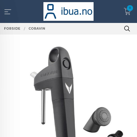
Gå
0
til
innholdet
FORSIDE
CORAVIN