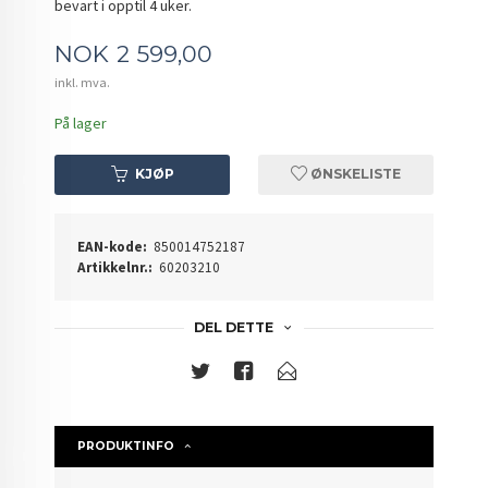
bevart i opptil 4 uker.
Pris
NOK
2 599,00
inkl. mva.
På lager
KJØP
ØNSKELISTE
EAN-kode:
850014752187
Artikkelnr.:
60203210
DEL DETTE
PRODUKTINFO