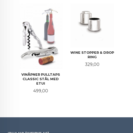
WINE STOPPER & DROP
RING
Pris
329,00
VINÅPNER PULLTAPS
CLASSIC STÅL MED
ETUI
Pris
499,00