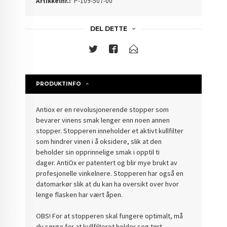
Artikkelnr.:
P-109-507-00
DEL DETTE
PRODUKTINFO
Antiox er en revolusjonerende stopper som
bevarer vinens smak lenger enn noen annen
stopper. Stopperen inneholder et aktivt kullfilter
som hindrer vinen i å oksidere, slik at den
beholder sin opprinnelige smak i opptil ti
dager. AntiOx er patentert og blir mye brukt av
profesjonelle vinkelnere. Stopperen har også en
datomarkør slik at du kan ha oversikt over hvor
lenge flasken har vært åpen.
OBS! For at stopperen skal fungere optimalt, må
du sørge for at kullfilteret holder seg tørt.