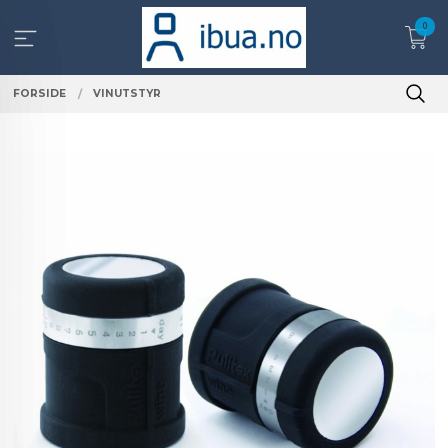
Gå
0
til
innholdet
FORSIDE
VINUTSTYR