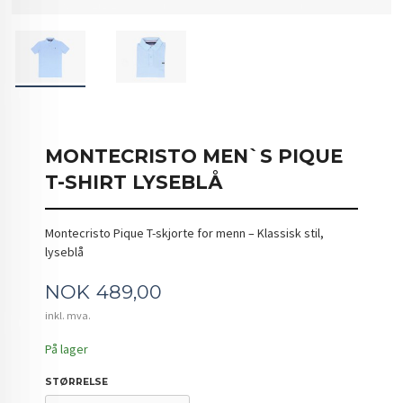
MONTECRISTO MEN`S PIQUE
T-SHIRT LYSEBLÅ
Montecristo Pique T-skjorte for menn – Klassisk stil,
lyseblå
Pris
NOK
489,00
inkl. mva.
På lager
STØRRELSE