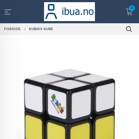
Gå
0
til
innholdet
FORSIDE
RUBIKS KUBE