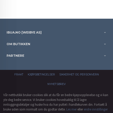
IBUA.NO [WEIBYE AS]
OM BUTIKKEN
PARTNERE
FRAKT
KJØPSBETINGELSER
SIKKERHET OG PERSONVERN
NYHETSBREV
Vår nettbutikk bruker cookies slik at du får en bedre kjøpsopplevelse og vi kan
yte deg bedre service. Vi bruker cookies hovedsaklig til å lagre
innloggingsdetaljer og huske hva du har puttet i handlekurven din. Fortsett å
bruke siden som normalt om du godtar dette.
Les mer
eller
endre innstillinger