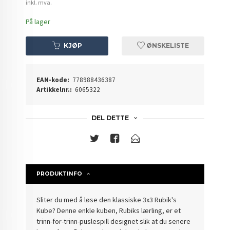
inkl. mva.
På lager
KJØP
ØNSKELISTE
EAN-kode:
778988436387
Artikkelnr.:
6065322
DEL DETTE
PRODUKTINFO
Sliter du med å løse den klassiske 3x3 Rubik's
Kube? Denne enkle kuben, Rubiks lærling, er et
trinn-for-trinn-puslespill designet slik at du senere